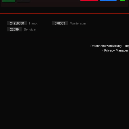
24218330
Haupt
378333
Warteraum
22899
Benutzer
Datenschutzerklärung
-
Im
-
Privacy Manager