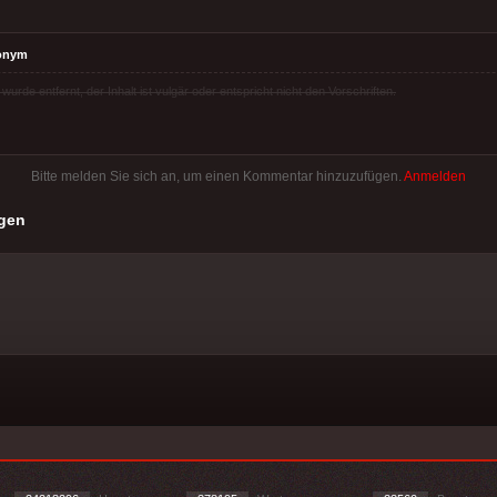
onym
rde entfernt, der Inhalt ist vulgär oder entspricht nicht den Vorschriften.
Bitte melden Sie sich an, um einen Kommentar hinzuzufügen.
Anmelden
gen