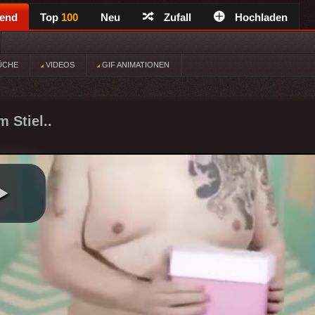
rend
Top
100
Neu
Zufall
Hochladen
ÜCHE
VIDEOS
GIF ANIMATIONEN
 Stiel..