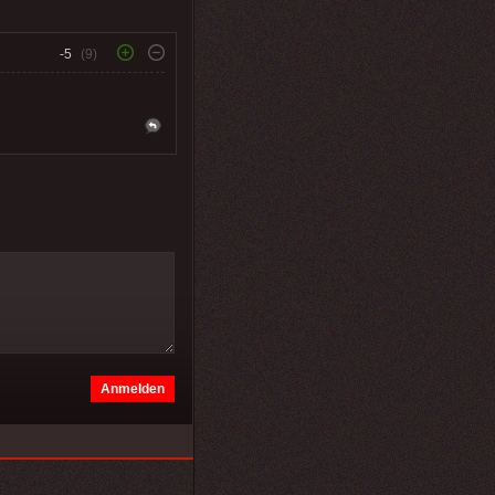
-5
(9)