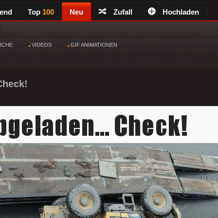
rend
Top
100
Neu
Zufall
Hochladen
ÜCHE
VIDEOS
GIF ANIMATIONEN
Check!