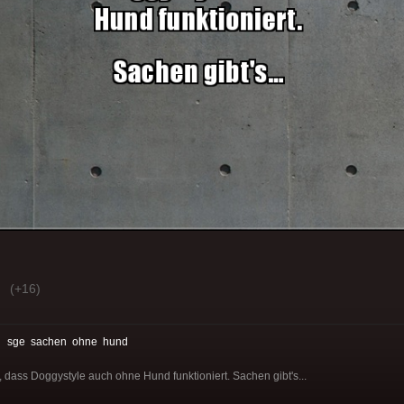
(+16)
:
sge
sachen
ohne
hund
dass Doggystyle auch ohne Hund funktioniert. Sachen gibt's...