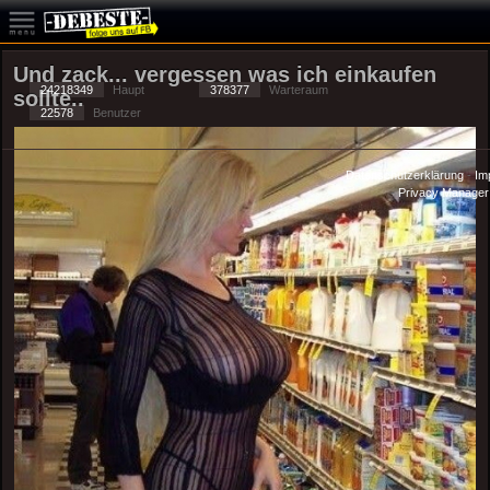
Und zack... vergessen was ich einkaufen
24218349
Haupt
378377
Warteraum
sollte..
22578
Benutzer
Datenschutzerklärung
-
Im
-
Privacy Manager