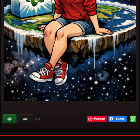
Merken
(
)
+5