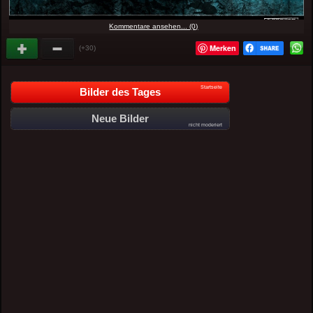
Kommentare ansehen... (0)
Merken
(+30)
Startseite
Bilder des Tages
Neue Bilder
nicht moderiert