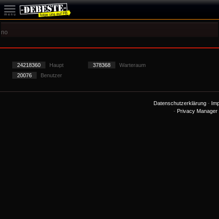
no
24218360
Haupt
378368
Warteraum
20076
Benutzer
Datenschutzerklärung
-
Im
-
Privacy Manager