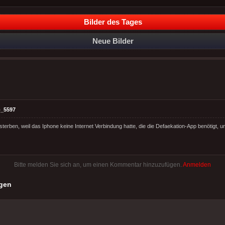
Bilder des Tages
Neue Bilder
_5597
sterben, weil das Iphone keine Internet Verbindung hatte, die die Defaekation-App benötigt, 
Bitte melden Sie sich an, um einen Kommentar hinzuzufügen.
Anmelden
gen