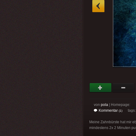
»
von
pola
| Homepage:
Kommentar
tags
(1)
Meine Zahnbürste hat mir ebe
mindestens 2x 2 Minuten putz