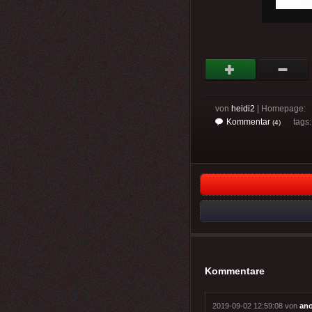
von
heidi2
| Homepage:
Kommentar
tags
(4)
Kommentare
2019-09-02 12:59:08 von
an