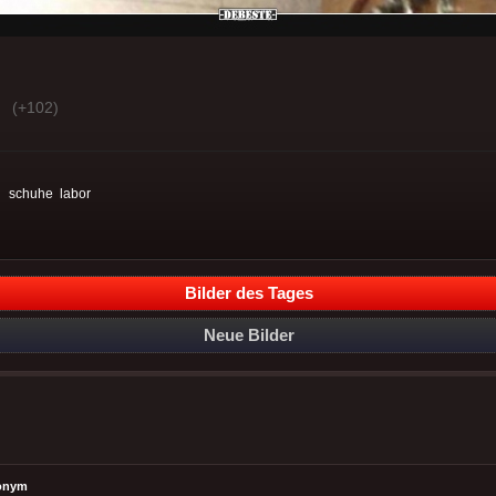
(+102)
:
schuhe
labor
Bilder des Tages
Neue Bilder
onym