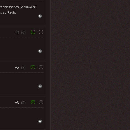
r geschlossenes Schuhwerk.
s zu Recht!
+4
(6)
+5
(7)
+3
(5)