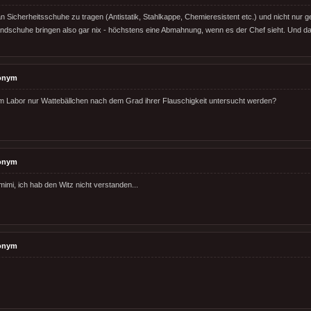
n Sicherheitsschuhe zu tragen (Antistatik, Stahlkappe, Chemieresistent etc.) und nicht nu
dschuhe bringen also gar nix - höchstens eine Abmahnung, wenn es der Chef sieht. Und da
onym
 Labor nur Wattebällchen nach dem Grad ihrer Flauschigkeit untersucht werden?
onym
mimi, ich hab den Witz nicht verstanden...
onym