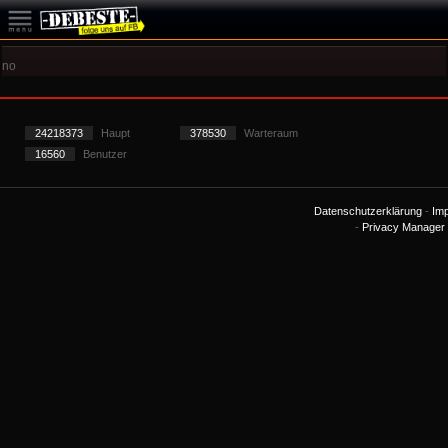
no
24218373
Haupt
378530
Warteraum
16560
Benutzer
Datenschutzerklärung
-
Im
-
Privacy Manager