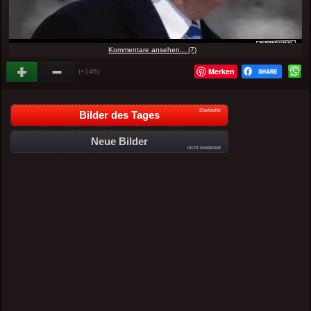
Kommentare ansehen... (7)
Merken
(+146)
Startseite
Bilder des Tages
Neue Bilder
nicht moderiert