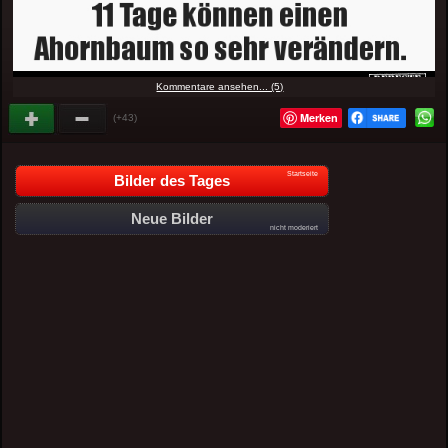
Kommentare ansehen... (5)
Merken
(+43)
Startseite
Bilder des Tages
Neue Bilder
nicht moderiert