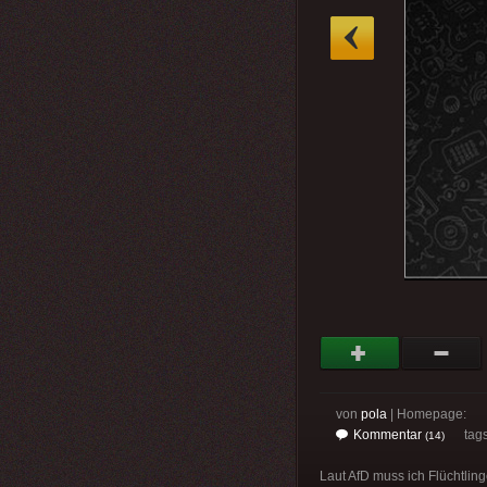
»
von
pola
| Homepage:
Kommentar
tag
(14)
Laut AfD muss ich Flüchtling