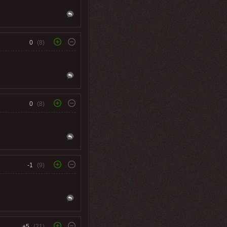
0
(8)
0
(8)
-1
(9)
+5
(21)