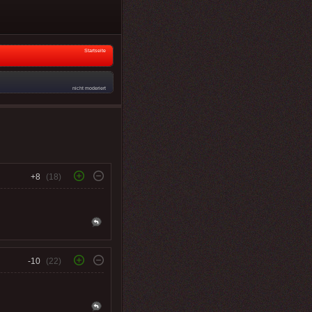
Startseite
nicht moderiert
+8
(18)
-10
(22)