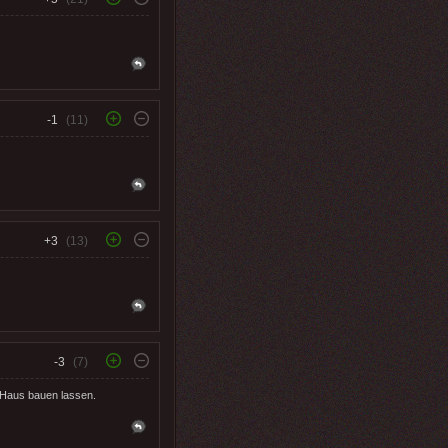
-1
(11)
+3
(13)
-3
(7)
 Haus bauen lassen.