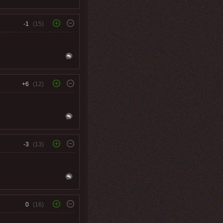
-1
(15)
+6
(12)
-3
(13)
0
(16)