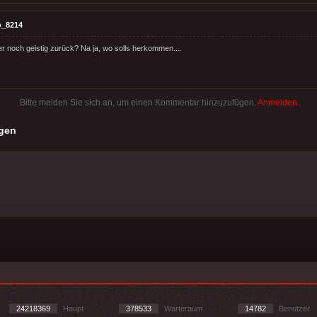
o_8214
r noch geistig zurück? Na ja, wo solls herkommen....
Bitte melden Sie sich an, um einen Kommentar hinzuzufügen.
Anmelden
gen
24218369
Haupt
378533
Warteraum
14782
Benutzer