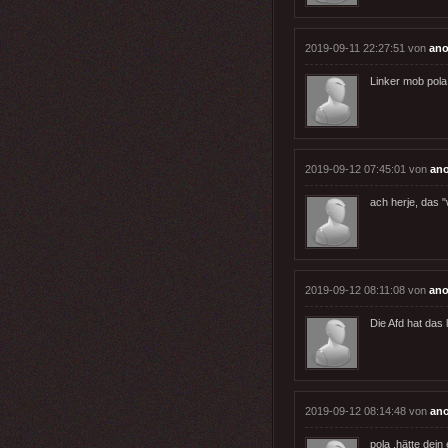
2019-09-11 22:27:51 von
an
Linker mob pola
2019-09-12 07:45:01 von
an
ach herje, das "
2019-09-12 08:11:08 von
an
Die Afd hat das l
2019-09-12 08:14:48 von
an
pola ,hätte dein