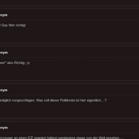
onym
! Das Wer richtig!
onym
wer" also Richtig ;-p
onym
ediglich vorgeschlagen. Was soll dieser Politikmist ist hier eigentlich....?
onym
 erzeuger an einen ICE onaniert hättest wenigstens etwas von der Welt gesehen.....