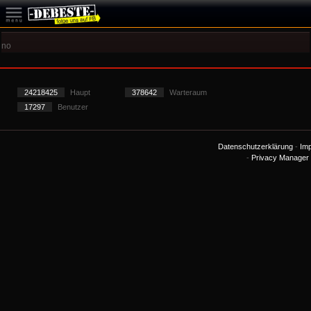
no
24218425
Haupt
378642
Warteraum
17297
Benutzer
Datenschutzerklärung
-
Im
-
Privacy Manager