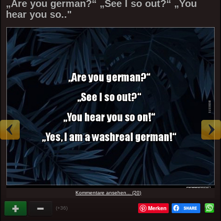
„Are you german?“ „See I so out?“ „You
hear you so.."
Kommentare ansehen... (20)
Merken
(+36)