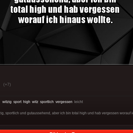
(+7)
:
witzig
sport
high
witz
sportlich
vergessen
leicht
itzig, sportlich und gutaussehend, aber ich bin total high und hab vergessen worauf i