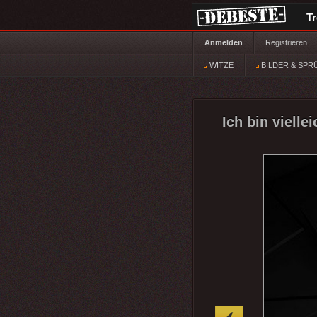
T
Anmelden
Registrieren
WITZE
BILDER & SPR
Ich bin viellei
»