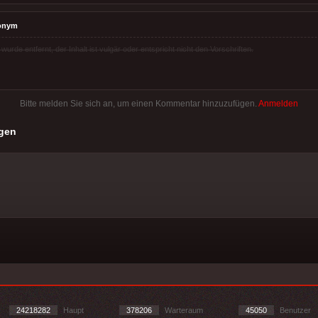
onym
rde entfernt, der Inhalt ist vulgär oder entspricht nicht den Vorschriften.
Bitte melden Sie sich an, um einen Kommentar hinzuzufügen.
Anmelden
gen
24218282
Haupt
378206
Warteraum
45050
Benutzer