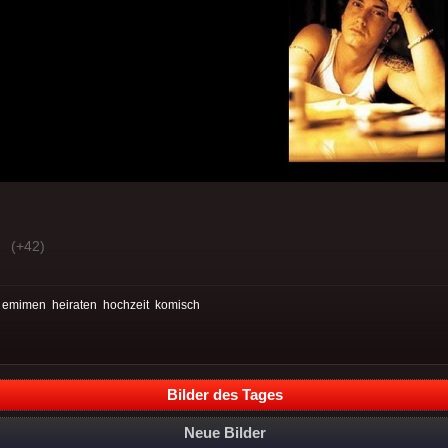
(+42)
:
emimen
heiraten
hochzeit
komisch
Bilder des Tages
Neue Bilder