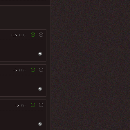
+15
(21)
+6
(12)
+5
(9)