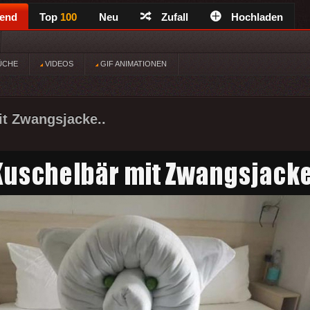
rend
Top
100
Neu
Zufall
Hochladen
ÜCHE
VIDEOS
GIF ANIMATIONEN
t Zwangsjacke..