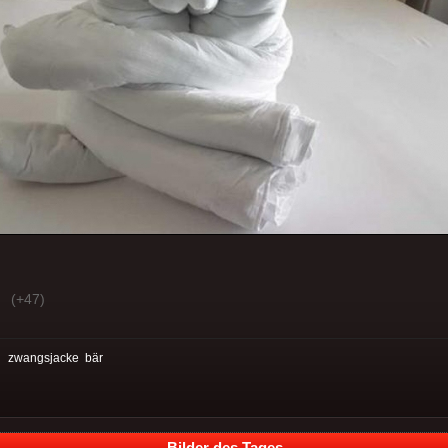
(+47)
:
zwangsjacke
bär
Bilder des Tages