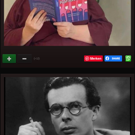
Merken
(
)
+12