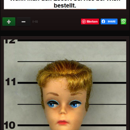
Merken
(
)
+11