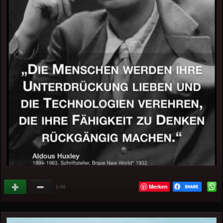
Merken
(
)
+15