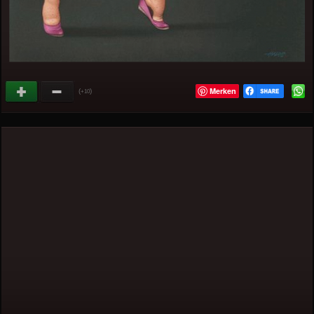
Merken
(
)
+10