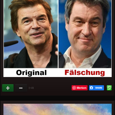
Merken
(
)
+13