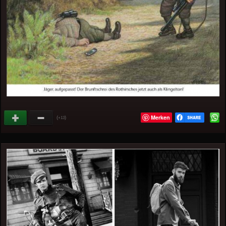
Merken
(
)
+13