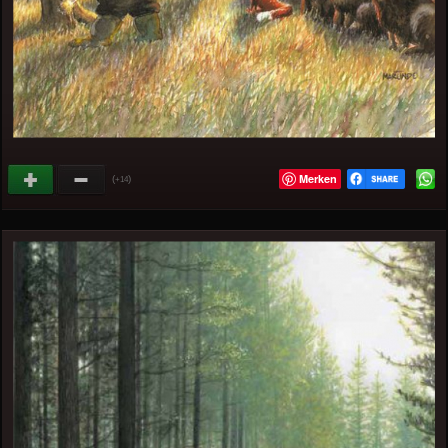
Merken
(
)
+14