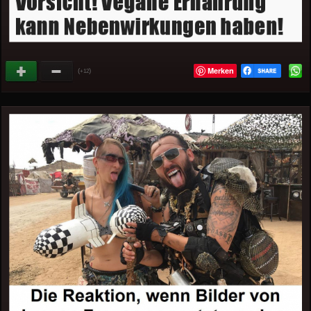
Merken
(
)
+12