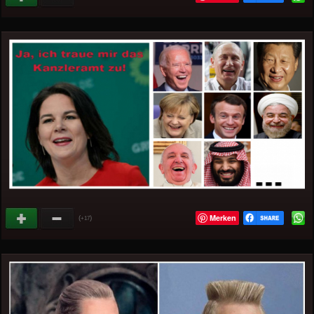
Merken
(
)
+17