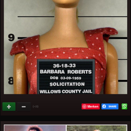
Merken
(
)
+15