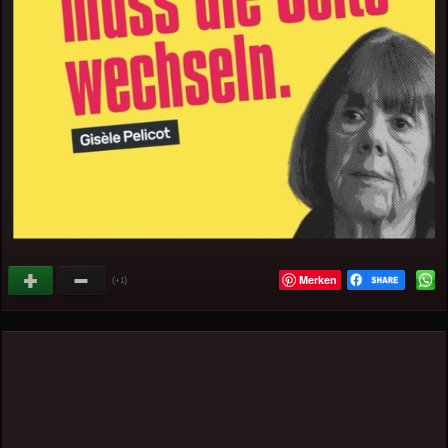
Merken
(
)
+1