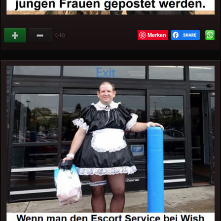
Merken
(
)
+13