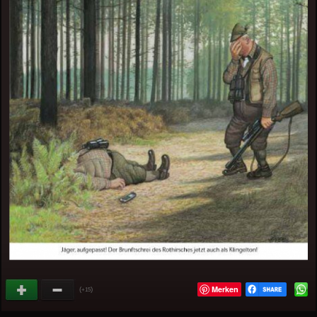
Merken
(
)
+15