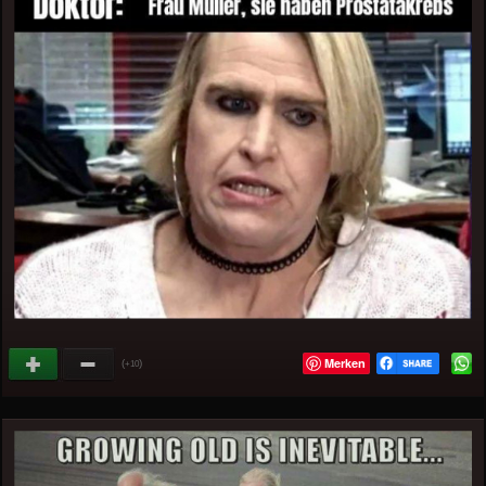
Merken
(
)
+10