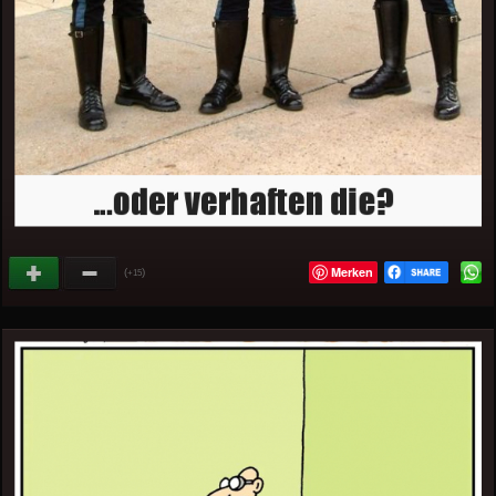
Merken
(
)
+15