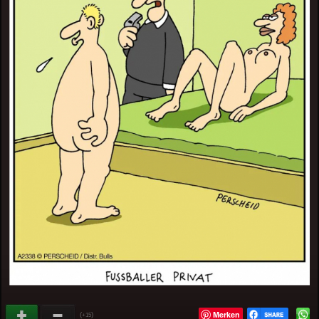
Merken
(
)
+15