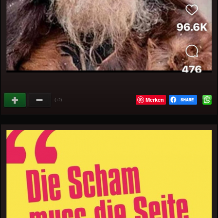
Merken
(
)
+2