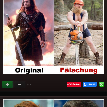
Merken
(
)
+15