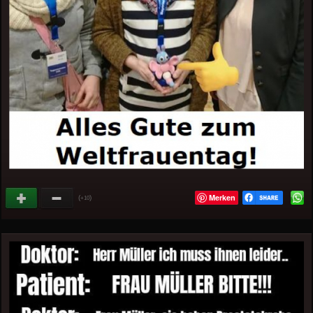
Merken
(
)
+10