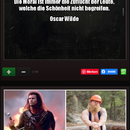
Merken
(
)
+16