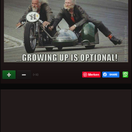
Merken
(
)
+11