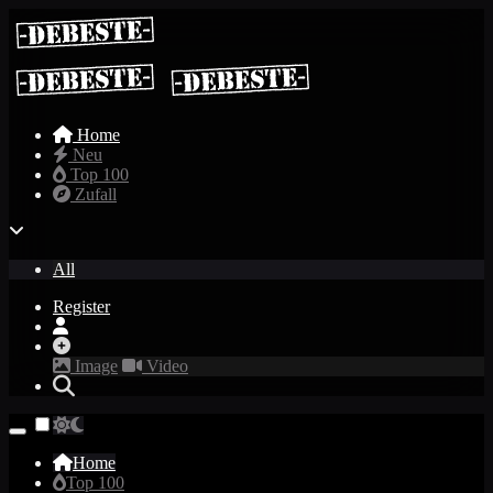
Home
Neu
Top 100
Zufall
All
Register
Image
Video
Home
Top 100