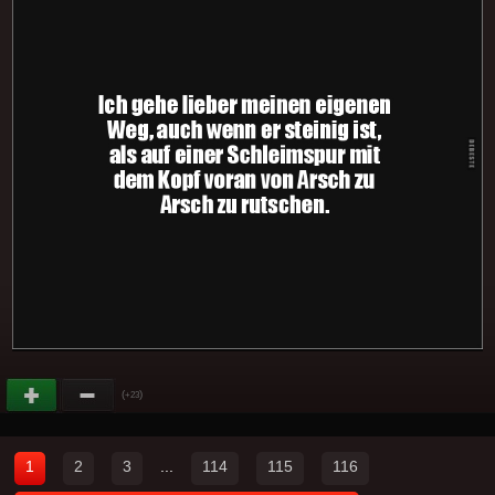
(
)
+23
1
2
3
...
114
115
116