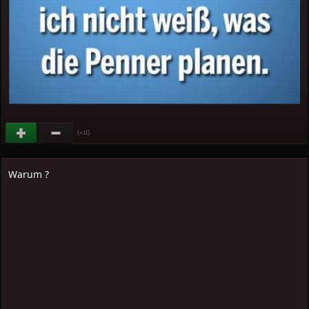
(
)
+11
Warum ?