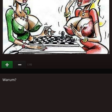
(
)
-33
Warum?