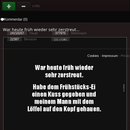
(+26)
Kommentar (0)
War heute früh wieder sehr zerstreut...
24218267
Haupt
377975
Warteraum
22387
Benutzer
[ 1 ] - ( 1.16 )
Cookies
-
Impressum
-
Priva