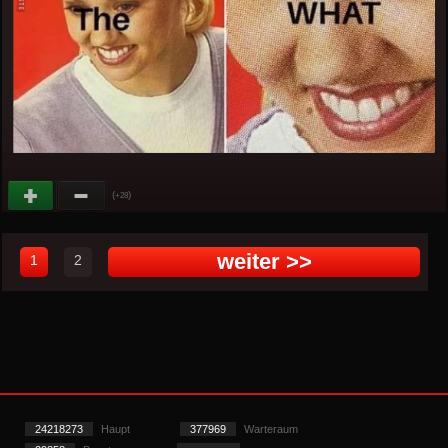
(
)
+28
weiter >>
1
2
24218273
Haupt
377969
Warteraum