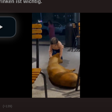
inken ist wichtig.
(
)
+139