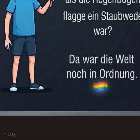
(
)
+145