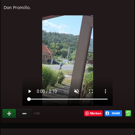
Don Promillo.
Merken
(
)
+66