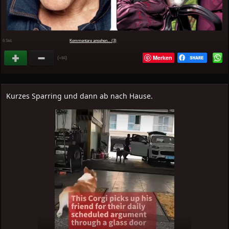
6 Std.
Kommentare ansehen... (3)
Merken
(
)
+84
Kurzes Sparring und dann ab nach Hause.