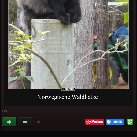
4 Std.
Merken
(
)
+76