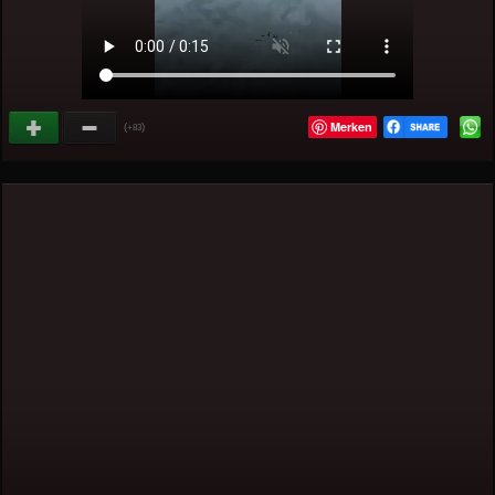
Merken
(
)
+83