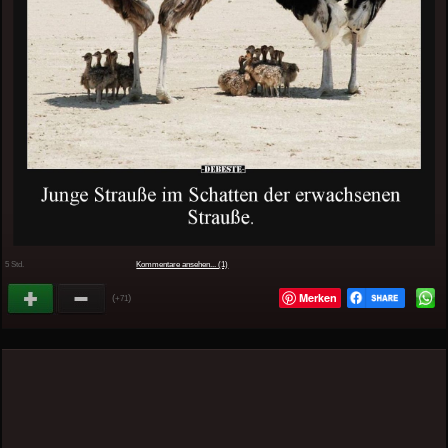
5 Std.
Kommentare ansehen... (1)
Merken
(
)
+71