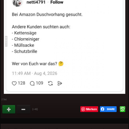
2 Std.
Merken
(
)
+48