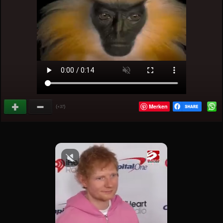
Merken
(
)
+37