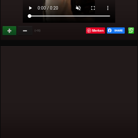
Merken
(
)
+55