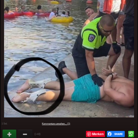
1 Std.
Kommentare ansehen... (1)
Merken
(
)
+43