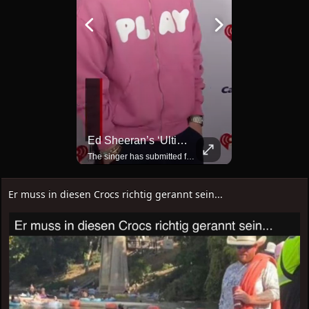
Ed Sheeran’s ‘ultimate Music Hub’ Plan Takes Another Step With Barn Archive Bid
TRUVID 魅力的な京都――時を超える静寂と伝統美
The singer has submitted fresh planning proposals to restore a series of Grade II-listed farm buildings as private archive space, adding to the long-term redevelopment of his Suffolk estate.
Er muss in diesen Crocs richtig gerannt sein...