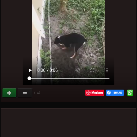
Merken
(
)
+39