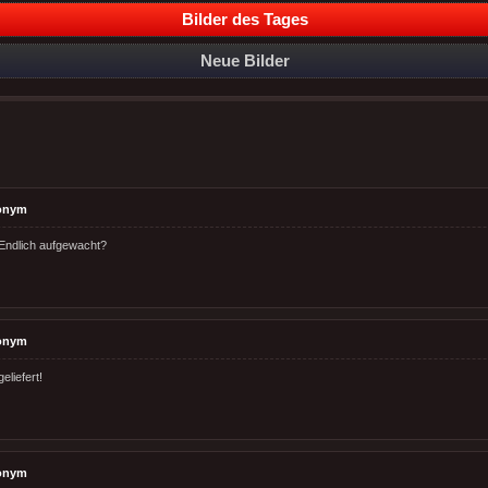
Bilder des Tages
Neue Bilder
onym
Endlich aufgewacht?
onym
eliefert!
onym