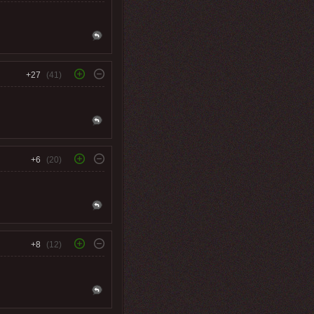
+27
(41)
+6
(20)
+8
(12)