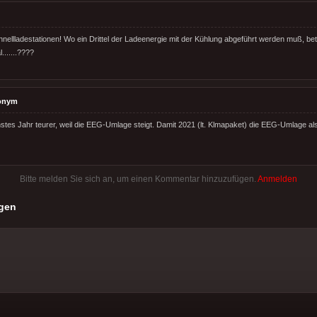
hnellladestationen! Wo ein Drittel der Ladeenergie mit der Kühlung abgeführt werden muß, be
......????
onym
stes Jahr teurer, weil die EEG-Umlage steigt. Damit 2021 (lt. Klmapaket) die EEG-Umlage al
Bitte melden Sie sich an, um einen Kommentar hinzuzufügen.
Anmelden
gen