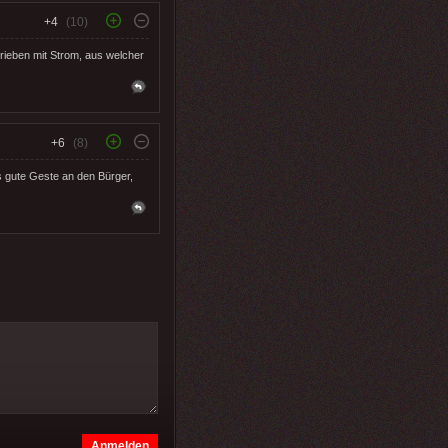
+4
(10)
trieben mit Strom, aus welcher
+6
(8)
s gute Geste an den Bürger,