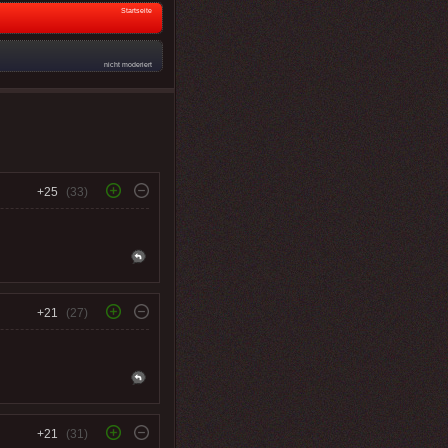
Startseite
nicht moderiert
+25
(33)
+21
(27)
+21
(31)