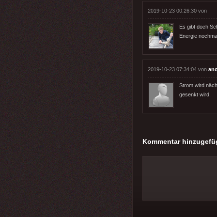
2019-10-23 00:26:30 von
Es gibt doch Sc
Energie nochmal.
2019-10-23 07:34:04 von
an
Strom wird näch
gesenkt wird.
Kommentar hinzugefü