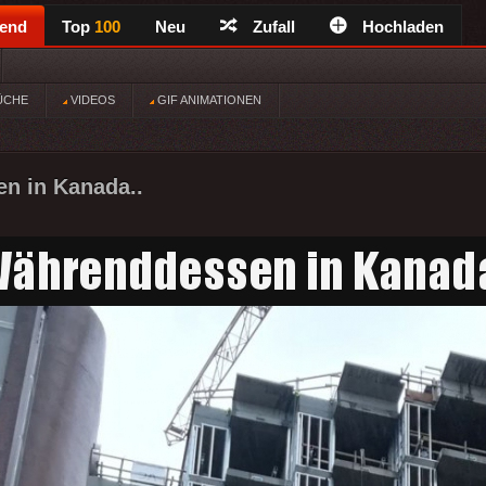
rend
Top
100
Neu
Zufall
Hochladen
ÜCHE
VIDEOS
GIF ANIMATIONEN
n in Kanada..