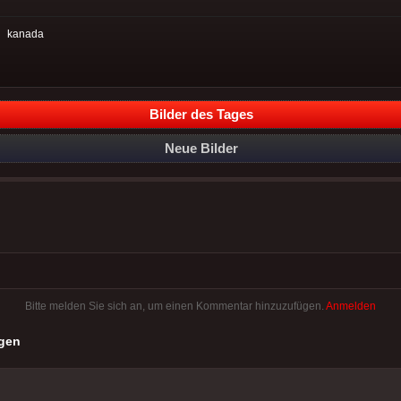
:
kanada
Bilder des Tages
Neue Bilder
Bitte melden Sie sich an, um einen Kommentar hinzuzufügen.
Anmelden
gen