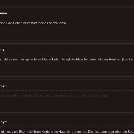
onym
eine Gans eben beim Wirt meines Vertrauens!
onym
s gibt es noch einige schmackhafte Enten. Fragt die Flaschensammelnden Rentner. (Danke 
onym
rde entfernt, der Inhalt ist vulgär oder entspricht nicht den Vorschriften.
onym
gibt es viele Eltern die ihren Kindern ein Haustier schenken. Dies ist dann aber eher ein S