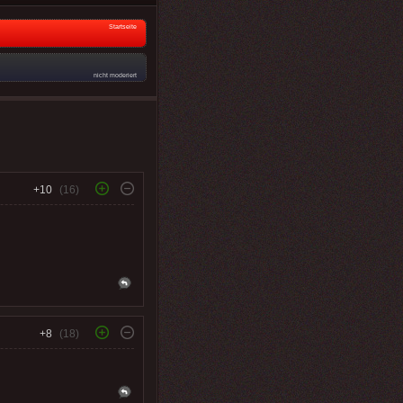
Startseite
nicht moderiert
+10
(16)
+8
(18)