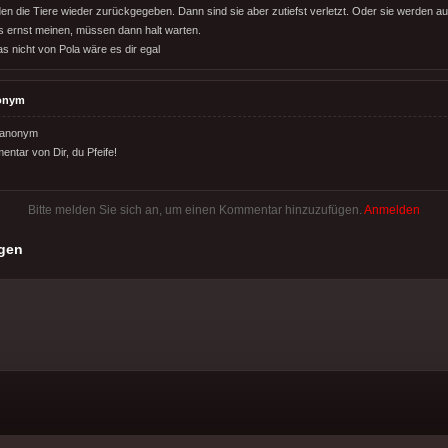
en die Tiere wieder zurückgegeben. Dann sind sie aber zutiefst verletzt. Oder sie werden a
es ernst meinen, müssen dann halt warten.
s nicht von Pola wäre es dir egal
onym
 anonym
ntar von Dir, du Pfeife!
Bitte melden Sie sich an, um einen Kommentar hinzuzufügen.
Anmelden
gen