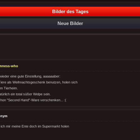
Bilder des Tages
Neue Bilder
inness-who
wieder eine gute Einstellung, aaaaaaber:
 Tiere als Weihnachtsgeschenk benutzen, holen sich
em Tierheim.
ürlich ein total süßer Welpe sein.
chon "Second Hand"-Ware verschenken... :(
onym
uß ich mir meine Ente doch im Supermarkt holen