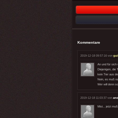
Kommentare
2019-12-18 09:57:16 von
gu
An und für sich 
Diejenigen, die
kein Tier aus d
Nein, es muß nat
Wer will denn s
2019-12-18 11:03:37 von
an
Mist... jetzt m