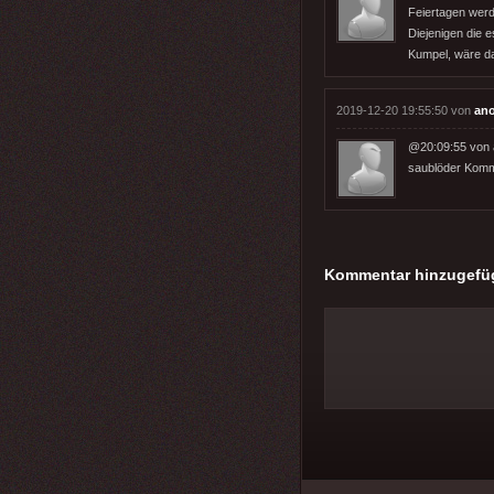
Feiertagen werd
Diejenigen die 
Kumpel, wäre da
2019-12-20 19:55:50 von
an
@20:09:55 von
saublöder Komme
Kommentar hinzugefü