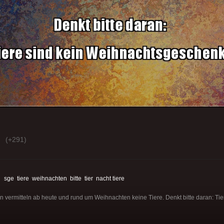
(+291)
:
sge
tiere
weihnachten
bitte
tier
nacht
tiere
 vermitteln ab heute und rund um Weihnachten keine Tiere. Denkt bitte daran: Tie