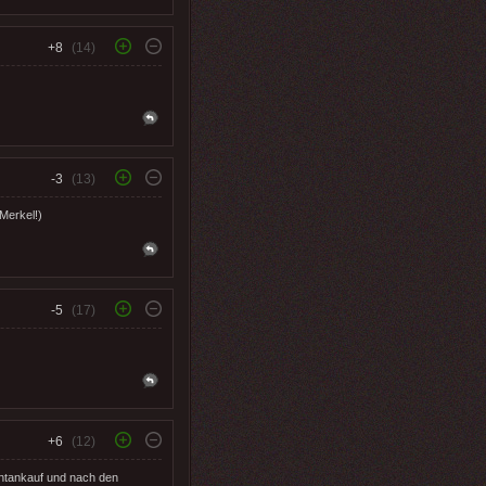
+8
(14)
-3
(13)
Merkel!)
-5
(17)
+6
(12)
pontankauf und nach den