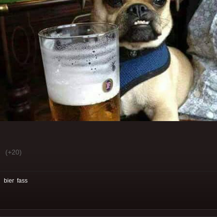
(+20)
:
bier
fass