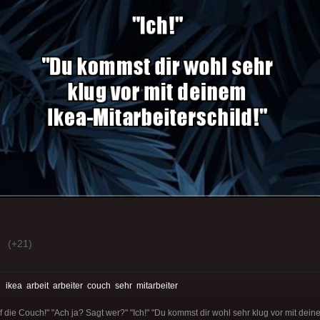
(+21)
:
ikea
arbeit
arbeiter
couch
sehr
mitarbeiter
uf die Couch!" "Ach ja? Sagt wer?" "Ich!" "Du kommst dir wohl sehr klug vor mit deine