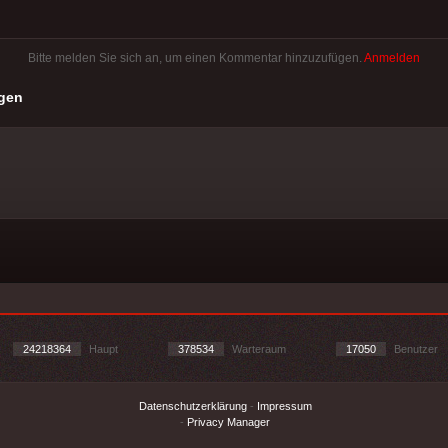
Bitte melden Sie sich an, um einen Kommentar hinzuzufügen.
Anmelden
gen
24218364
Haupt
378534
Warteraum
17050
Benutzer
Datenschutzerklärung
-
Impressum
-
Privacy Manager