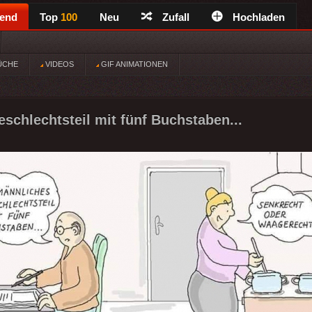
rend
Top
100
Neu
Zufall
Hochladen
ÜCHE
VIDEOS
GIF ANIMATIONEN
schlechtsteil mit fünf Buchstaben...