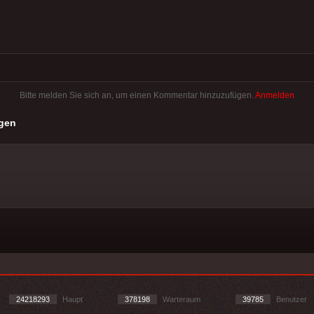
Bitte melden Sie sich an, um einen Kommentar hinzuzufügen.
Anmelden
gen
24218293
Haupt
378198
Warteraum
39785
Benutzer