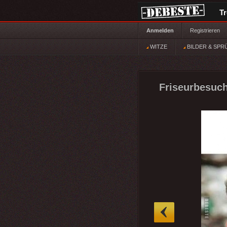
T
Anmelden
Registrieren
WITZE
BILDER & SPR
Friseurbesuch
»