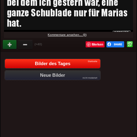
Kommentare ansehen... (9)
Merken
(+40)
Startseite
Bilder des Tages
Neue Bilder
nicht moderiert