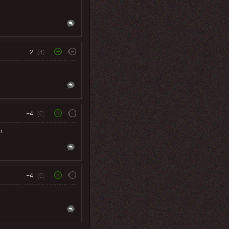
+2
(4)
+4
(6)
n
+4
(6)