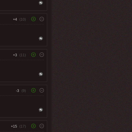
+4
(10)
+3
(11)
-3
(9)
+15
(17)