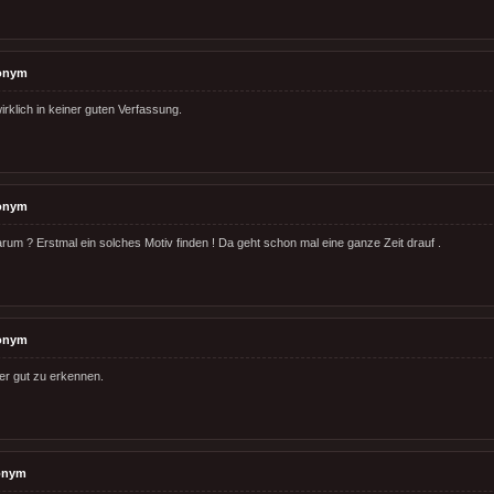
onym
irklich in keiner guten Verfassung.
onym
rum ? Erstmal ein solches Motiv finden ! Da geht schon mal eine ganze Zeit drauf .
onym
ier gut zu erkennen.
onym