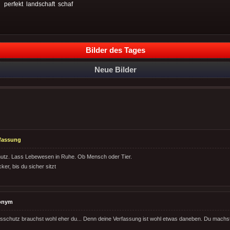
:
perfekt
landschaft
schaf
Bilder des Tages
Neue Bilder
fassung
utz. Lass Lebewesen in Ruhe. Ob Mensch oder Tier.
cker, bis du sicher sitzt
onym
schutz brauchst wohl eher du... Denn deine Verfassung ist wohl etwas daneben. Du machst d