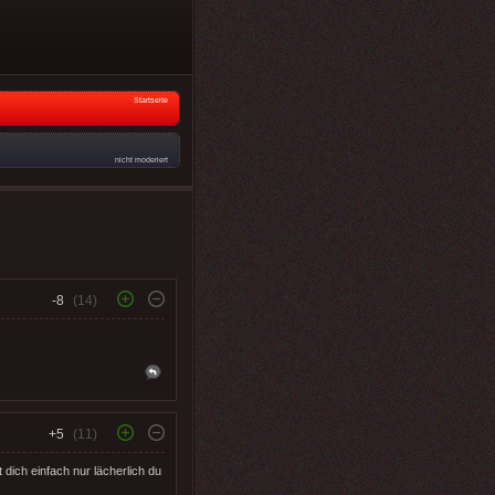
Startseite
nicht moderiert
-8
(14)
+5
(11)
ich einfach nur lächerlich du