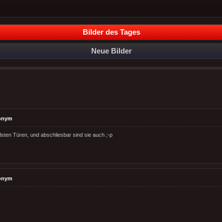
Bilder des Tages
Neue Bilder
onym
ilsten Türen, und abschliesbar sind sie auch ;-p
onym