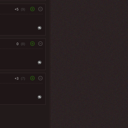
+5
(9)
0
(8)
+3
(7)