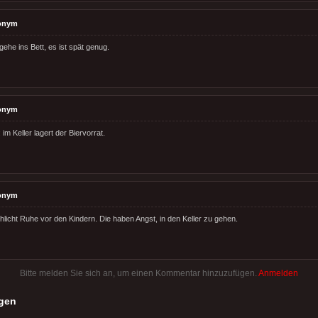
onym
ehe ins Bett, es ist spät genug.
onym
 im Keller lagert der Biervorrat.
onym
hlicht Ruhe vor den Kindern. Die haben Angst, in den Keller zu gehen.
Bitte melden Sie sich an, um einen Kommentar hinzuzufügen.
Anmelden
gen