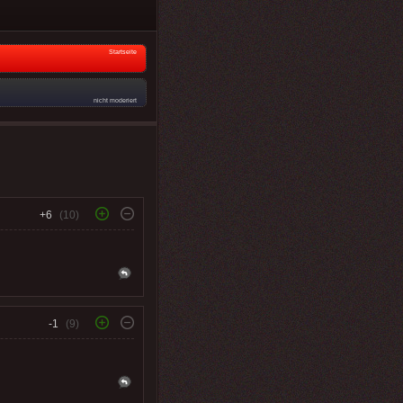
Startseite
nicht moderiert
+6
(10)
-1
(9)