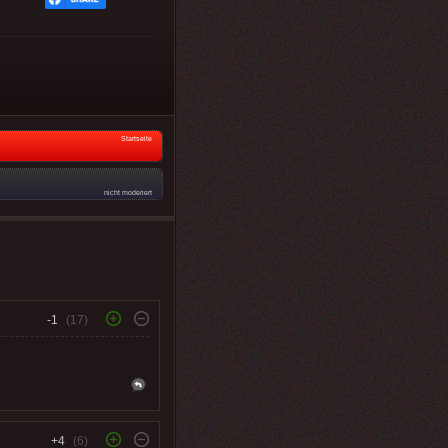
Startseite
nicht moderiert
-1
(17)
+4
(6)