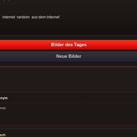
:
internet
random
aus dem internet
Bilder des Tages
Neue Bilder
onym
eme.
sch