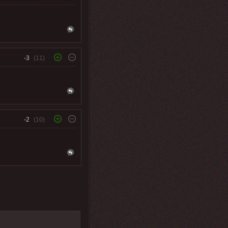
-3
(11)
-2
(10)