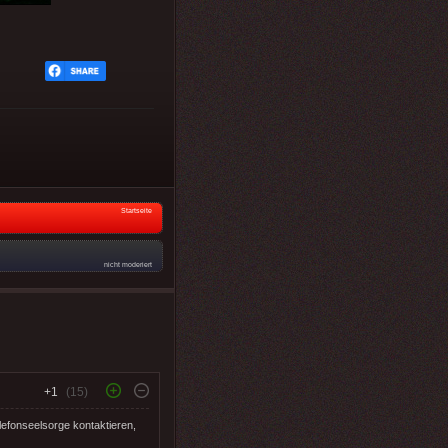
Startseite
nicht moderiert
+1
(15)
lefonseelsorge kontaktieren,