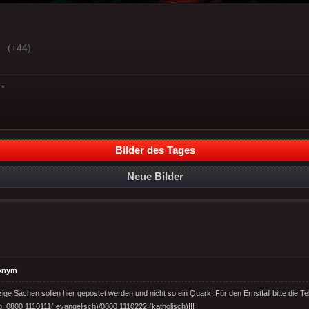
(+44)
*
Bilder des Tages
Neue Bilder
onym
ge Sachen sollen hier gepostet werden und nicht so ein Quark! Für den Ernstfall bitte die Te
ig! 0800 1110111( evangelisch)/0800 1110222 (katholisch)!!!