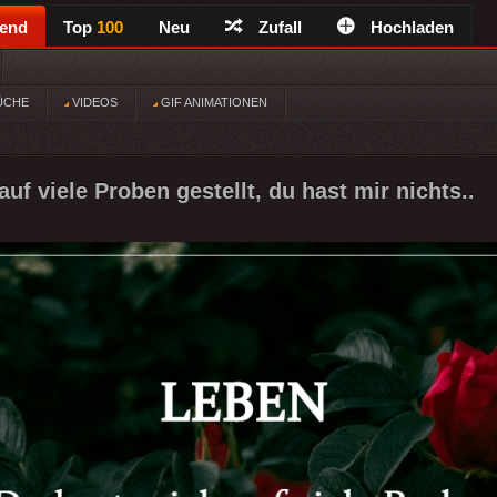
rend
Top
100
Neu
Zufall
Hochladen
ÜCHE
VIDEOS
GIF ANIMATIONEN
uf viele Proben gestellt, du hast mir nichts..