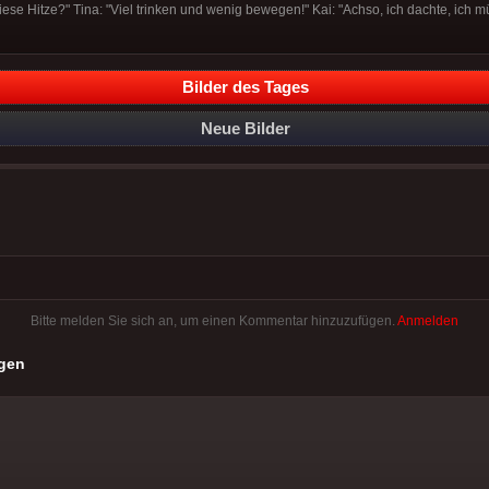
iese Hitze?" Tina: "Viel trinken und wenig bewegen!" Kai: "Achso, ich dachte, ich 
Bilder des Tages
Neue Bilder
Bitte melden Sie sich an, um einen Kommentar hinzuzufügen.
Anmelden
gen