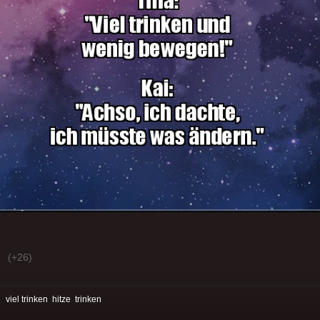
(+26)
:
viel trinken
hitze
trinken