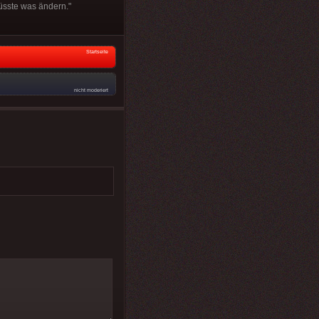
müsste was ändern."
Startseite
nicht moderiert