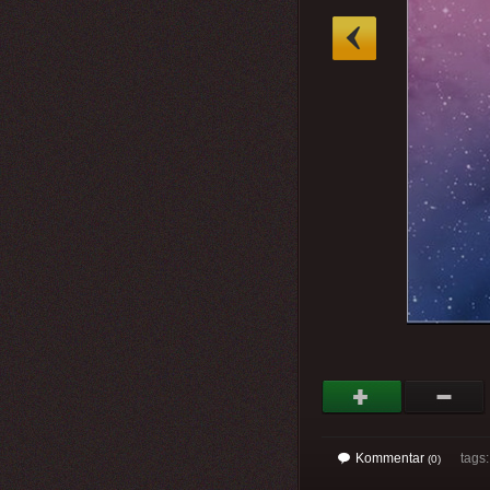
»
Kommentar
tags
(0)