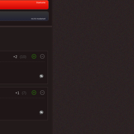
Startseite
nicht moderiert
+2
(10)
+1
(7)