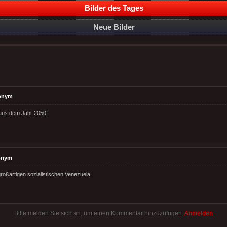
Bilder des Tages
Neue Bilder
onym
 aus dem Jahr 2050!
onym
roßartigen sozialistischen Venezuela
Bitte melden Sie sich an, um einen Kommentar hinzuzufügen.
Anmelden