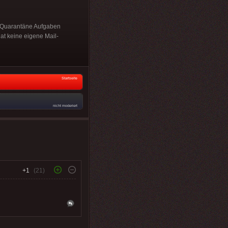
er Quarantäne Aufgaben
at keine eigene Mail-
Startseite
nicht moderiert
+1
(21)