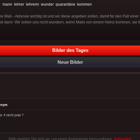
:
mann
lehrer
lehrerin
wunder
quarantäne
kommen
ne Mail- -Adresse wichtig ist und wir diese angeben sollen, damit für den Fall ein
d dann: Wir sollen uns nicht wundern, wenn Mails von einem Heinz kommen, sie h
Bilder des Tages
Neue Bilder
onym
z 4 nicht pola ?
Bitte melden Sie sich an, um einen Kommentar hinzuzufügen.
Anmelden