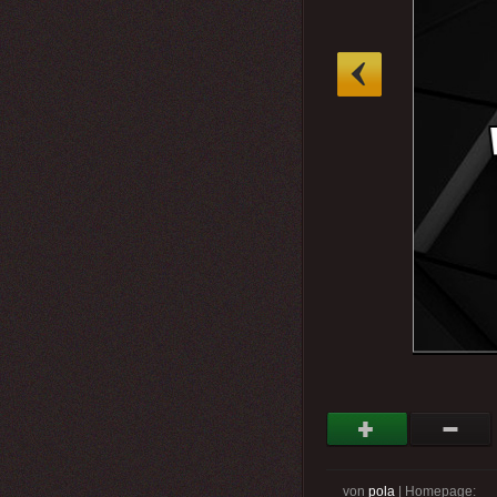
»
von
pola
| Homepage: