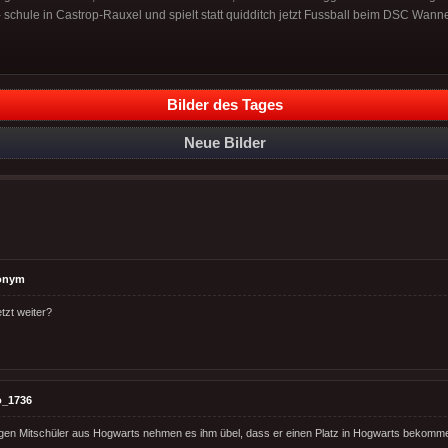
schule in Castrop-Rauxel und spielt statt quidditch jetzt Fussball beim DSC Wanne-
Bilder des Tages
Neue Bilder
onym
tzt weiter?
o_1736
igen Mitschüler aus Hogwarts nehmen es ihm übel, dass er einen Platz in Hogwarts bekommen