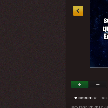
»
Kommentar
tags
(2)
Harry-Potter Spin-off: Ein J