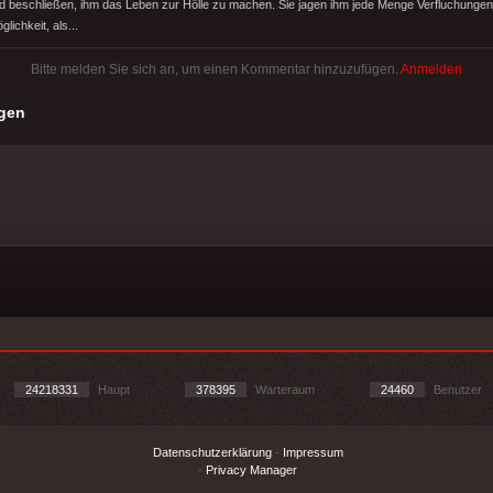
nd beschließen, ihm das Leben zur Hölle zu machen. Sie jagen ihm jede Menge Verfluchungen 
lichkeit, als...
Bitte melden Sie sich an, um einen Kommentar hinzuzufügen.
Anmelden
gen
24218331
Haupt
378395
Warteraum
24460
Benutzer
Datenschutzerklärung
-
Impressum
-
Privacy Manager