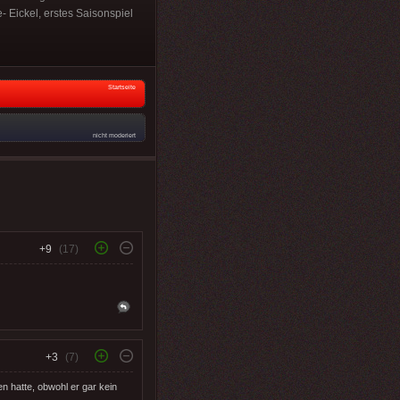
 Eickel, erstes Saisonspiel
Startseite
nicht moderiert
+9
(17)
+3
(7)
 hatte, obwohl er gar kein