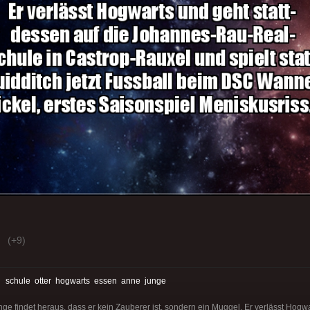
(+9)
:
schule
otter
hogwarts
essen
anne
junge
unge findet heraus, dass er kein Zauberer ist, sondern ein Muggel. Er verlässt Hogw