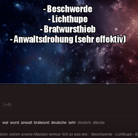
(+4)
:
wal
wurst
anwalt
bratwurst
deutsche
sehr
deutsch attacke
n, wären unsere Attacken vermut- lich so was wie: - Beschwerde - Lichthupe - Br