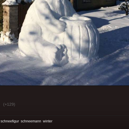
(+129)
:
schneefigur
schneemann
winter