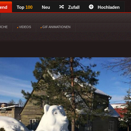
rend
Top
100
Neu
Zufall
Hochladen
ÜCHE
VIDEOS
GIF ANIMATIONEN