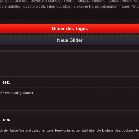
ngs- gespräch über Skype mit ständigen Verbindungsprohblemen gehabt. Heute ka
rs gefallen, dass Sie trotz Internetproblemen keine Panık bekommen haben. Wich
Bilder des Tages
Neue Bilder
o_6141
oh? #dashatjagedauert
o_1836
och der halbe Abstand zwischen zwei Funklöchern, gemittelt über die Distanz Saarbücken - R