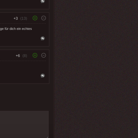
+3
(13)
e für dich ein echtes
+6
(8)