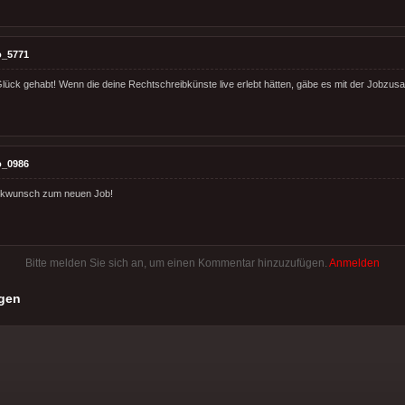
o_5771
lück gehabt! Wenn die deine Rechtschreibkünste live erlebt hätten, gäbe es mit der Jobzusag
o_0986
ckwunsch zum neuen Job!
Bitte melden Sie sich an, um einen Kommentar hinzuzufügen.
Anmelden
gen