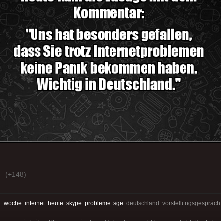
(+148)
:
woche
internet
heute
skype
probleme
sge
deutschland vorstellungsgespräc