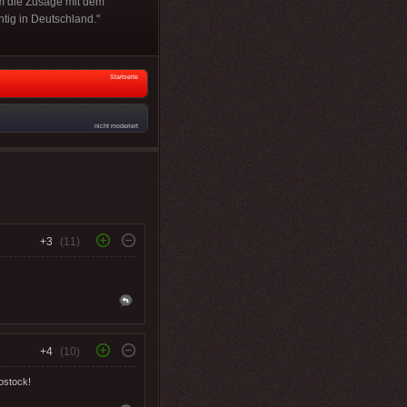
m die Zusage mit dem
tig in Deutschland."
Startseite
nicht moderiert
+3
(11)
+4
(10)
ostock!