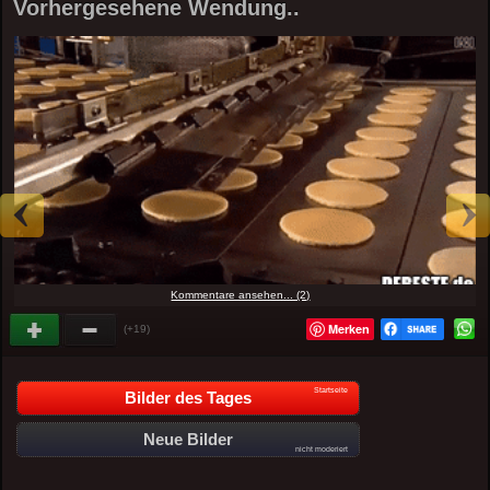
Vorhergesehene Wendung..
Kommentare ansehen... (2)
Merken
(+19)
Startseite
Bilder des Tages
Neue Bilder
nicht moderiert