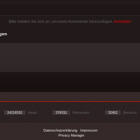
Bitte melden Sie sich an, um einen Kommentar hinzuzufügen.
Anmelden
gen
24218332
Haupt
378331
Warteraum
32452
Benutzer
Datenschutzerklärung
-
Impressum
-
Privacy Manager