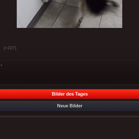
(+107)
*
Bilder des Tages
Neue Bilder