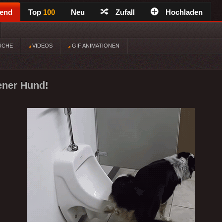
rend
Top
100
Neu
Zufall
Hochladen
ÜCHE
VIDEOS
GIF ANIMATIONEN
ener Hund!