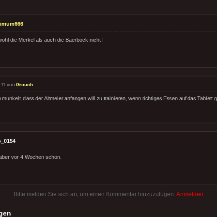
timum666
hl die Merkel als auch die Baerbock nicht !
:11 von
Grouch
munkelt, dass der Altmeier anfangen will zu trainieren, wenn richtiges Essen auf das Tablett ge
o_0154
 aber vor 4 Wochen schon.
Bitte melden Sie sich an, um einen Kommentar hinzuzufügen.
Anmelden
gen