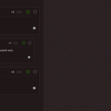
+5
(19)
+7
(17)
stellt wird.
+8
(16)