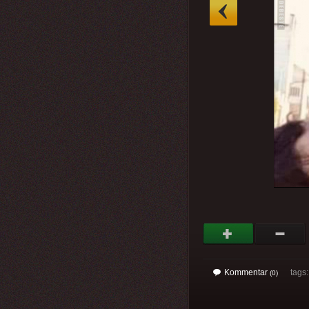
»
Kommentar
tags
(0)