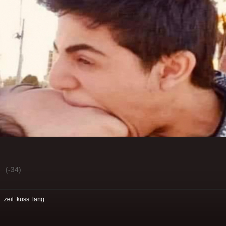
(-34)
:
zeit
kuss
lang