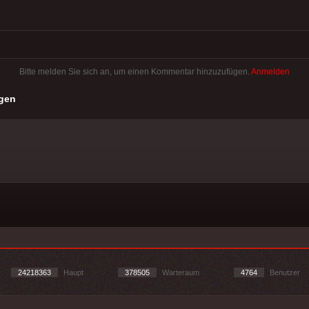
Bitte melden Sie sich an, um einen Kommentar hinzuzufügen.
Anmelden
gen
24218363
Haupt
378505
Warteraum
4764
Benutzer